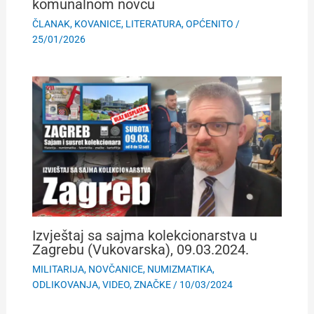
komunalnom novcu
ČLANAK
,
KOVANICE
,
LITERATURA
,
OPĆENITO
/
25/01/2026
Izvještaj sa sajma kolekcionarstva u
Zagrebu (Vukovarska), 09.03.2024.
MILITARIJA
,
NOVČANICE
,
NUMIZMATIKA
,
ODLIKOVANJA
,
VIDEO
,
ZNAČKE
/
10/03/2024