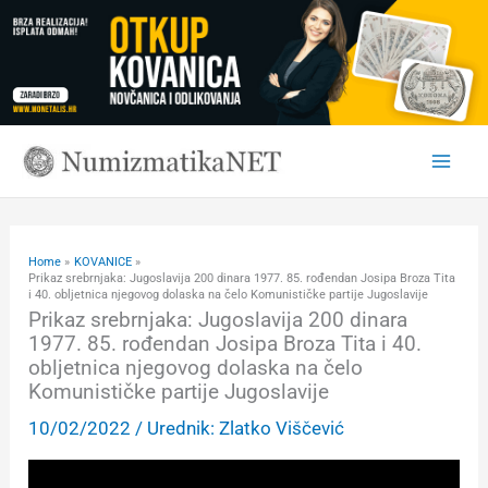
Skip
to
content
Home
KOVANICE
Prikaz srebrnjaka: Jugoslavija 200 dinara 1977. 85. rođendan Josipa Broza Tita
i 40. obljetnica njegovog dolaska na čelo Komunističke partije Jugoslavije
Prikaz srebrnjaka: Jugoslavija 200 dinara
1977. 85. rođendan Josipa Broza Tita i 40.
obljetnica njegovog dolaska na čelo
Komunističke partije Jugoslavije
10/02/2022
/ Urednik:
Zlatko Viščević