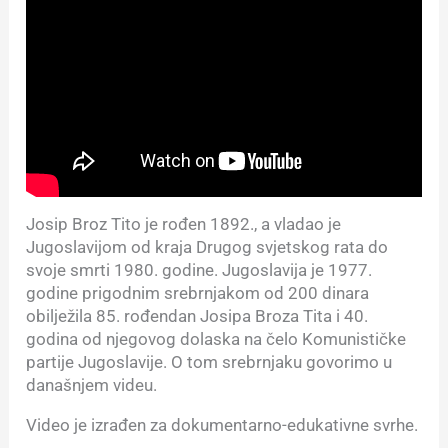
Josip Broz Tito je rođen 1892., a vladao je
Jugoslavijom od kraja Drugog svjetskog rata do
svoje smrti 1980. godine. Jugoslavija je 1977.
godine prigodnim srebrnjakom od 200 dinara
obilježila 85. rođendan Josipa Broza Tita i 40.
godina od njegovog dolaska na čelo Komunističke
partije Jugoslavije. O tom srebrnjaku govorimo u
današnjem videu.
Video je izrađen za dokumentarno-edukativne svrhe.